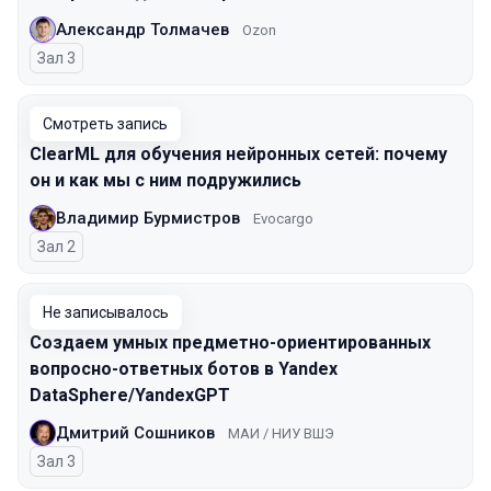
Александр Толмачев
Ozon
Зал 3
Смотреть запись
ClearML для обучения нейронных сетей: почему
он и как мы с ним подружились
Владимир Бурмистров
Evocargo
Зал 2
Не записывалось
Создаем умных предметно-ориентированных
вопросно-ответных ботов в Yandex
DataSphere/YandexGPT
Дмитрий Сошников
МАИ / НИУ ВШЭ
Зал 3