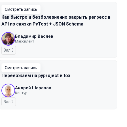
Смотреть запись
Как быстро и безболезненно закрыть регресс в
API из связки PyTest + JSON Schema
Владимир Васяев
Максилект
Зал 3
Смотреть запись
Переезжаем на pyproject и tox
Андрей Шарапов
Контур
Зал 2