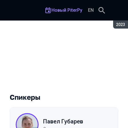
Новый PiterPy
EN
Сезон
2023
Спикеры
Павел Губарев