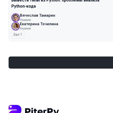
Вывести типы из Python: проблемы анализа
Python-кода
Вячеслав Тамарин
Huawei
Екатерина Точилина
Huawei
Зал 1