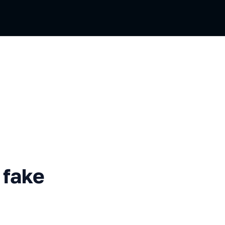
njection в Django
 fake