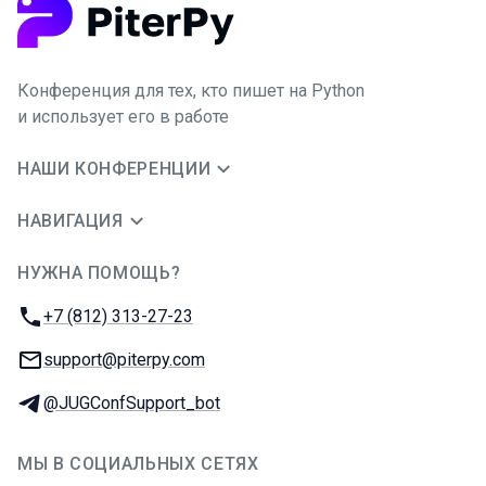
Конференция для тех, кто пишет на Python
и использует его в работе
НАШИ КОНФЕРЕНЦИИ
НАВИГАЦИЯ
НУЖНА ПОМОЩЬ?
JUG Ru Group
Телефон:
+7 (812) 313-27-23
E-mail:
support@piterpy.com
Телеграм:
@JUGConfSupport_bot
МЫ В СОЦИАЛЬНЫХ СЕТЯХ