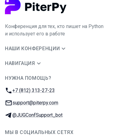
Конференция для тех, кто пишет на Python
и использует его в работе
НАШИ КОНФЕРЕНЦИИ
НАВИГАЦИЯ
НУЖНА ПОМОЩЬ?
JUG Ru Group
Телефон:
+7 (812) 313-27-23
E-mail:
support@piterpy.com
Телеграм:
@JUGConfSupport_bot
МЫ В СОЦИАЛЬНЫХ СЕТЯХ