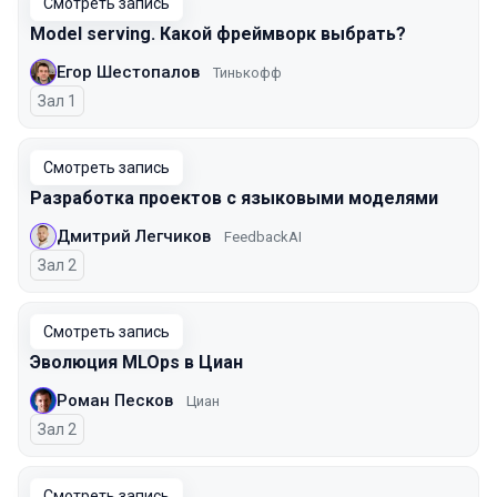
Смотреть запись
Model serving. Какой фреймворк выбрать?
Егор Шестопалов
Тинькофф
Зал 1
Смотреть запись
Разработка проектов с языковыми моделями
Дмитрий Легчиков
FeedbackAI
Зал 2
Смотреть запись
Эволюция MLOps в Циан
Роман Песков
Циан
Зал 2
Смотреть запись