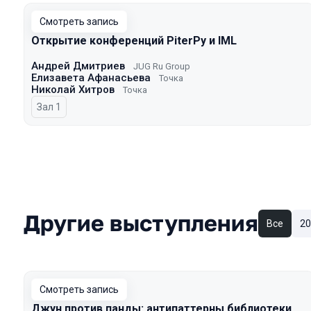
Смотреть запись
Открытие конференций PiterPy и IML
Андрей Дмитриев
JUG Ru Group
Елизавета Афанасьева
Точка
Николай Хитров
Точка
Зал 1
Другие выступления
Все
20
Смотреть запись
Джун против панды: антипаттерны библиотеки