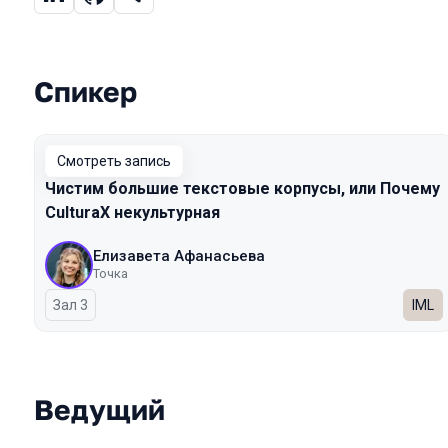
Спикер
Выступления в сезоне 2025
Смотреть запись
Чистим большие текстовые корпусы, или Почему
CulturaX некультурная
Елизавета Афанасьева
Точка
Зал 3
IML
Ведущий