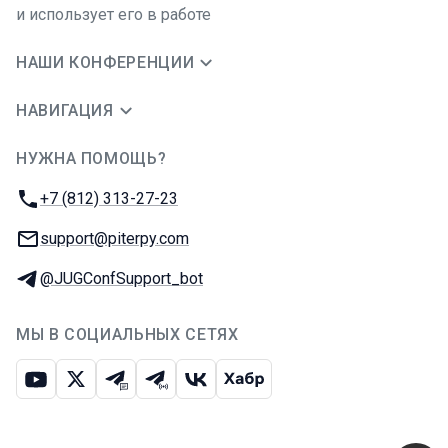
и использует его в работе
НАШИ КОНФЕРЕНЦИИ
НАВИГАЦИЯ
НУЖНА ПОМОЩЬ?
JUG Ru Group
Телефон:
+7 (812) 313-27-23
E-mail:
support@piterpy.com
Телеграм:
@JUGConfSupport_bot
МЫ В СОЦИАЛЬНЫХ СЕТЯХ
Ютуб
Икс
Телеграм-чат
Телеграм-канал
ВКонтакте
Хабр