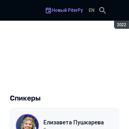
Новый PiterPy
EN
Сезон
2022
Спикеры
Елизавета Пушкарева