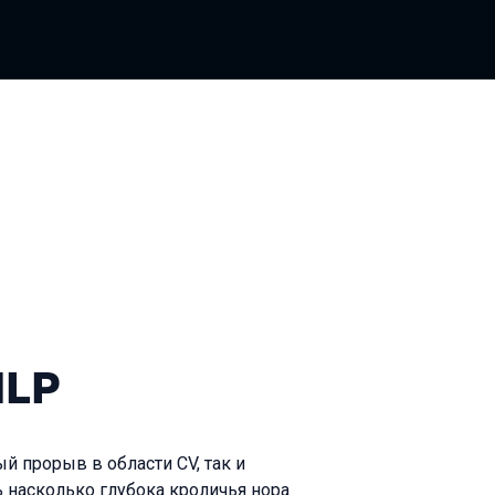
NLP
ый прорыв в области CV, так и
ть насколько глубока кроличья нора