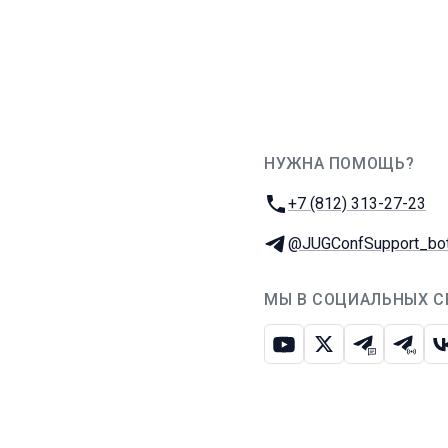
НУЖНА ПОМОЩЬ?
JUG Ru Group
Телефон:
+7 (812) 313-27-23
Телеграм:
@JUGConfSupport_bo
МЫ В СОЦИАЛЬНЫХ С
Ютуб
Икс
Телеграм-
Телег