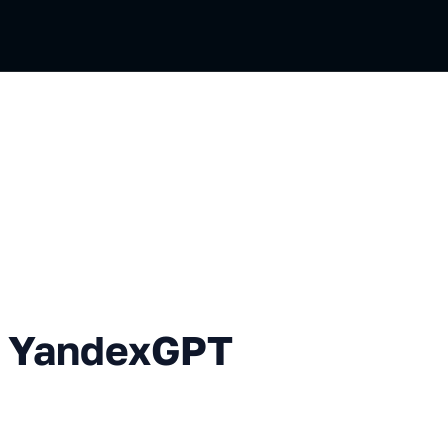
dexGPT и Yandex Cloud
с YandexGPT