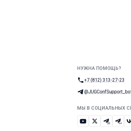
НУЖНА ПОМОЩЬ?
JUG Ru Group
Телефон:
+7 (812) 313-27-23
Телеграм:
@JUGConfSupport_bo
МЫ В СОЦИАЛЬНЫХ С
Ютуб
Икс
Телеграм-
Телег