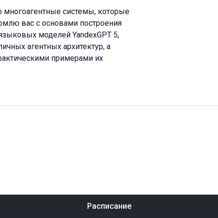
то многоагентные системы, которые
омлю вас с основами построения
 языковых моделей YandexGPT 5,
личных агентных архитектур, а
рактическими примерами их
Расписание