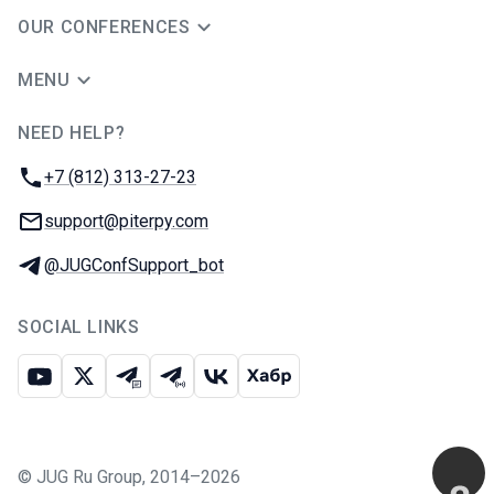
OUR CONFERENCES
MENU
NEED HELP?
JUG Ru Group
Phone:
+7 (812) 313-27-23
Email:
support@piterpy.com
Telegram:
@JUGConfSupport_bot
SOCIAL LINKS
Youtube
X
Telegram chat
Telegram channel
VK
Habr
©
JUG Ru Group
,
2014–2026