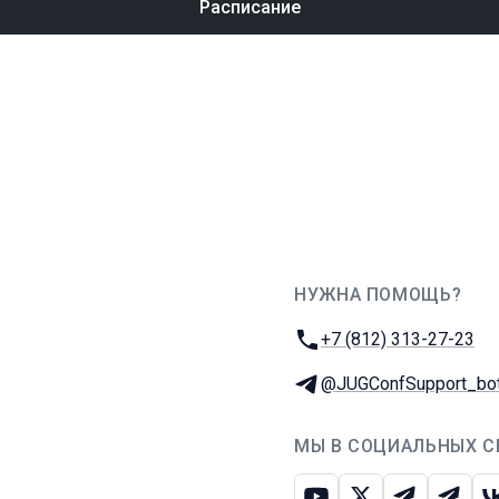
Расписание
НУЖНА ПОМОЩЬ?
JUG Ru Group
Телефон:
+7 (812) 313-27-23
Телеграм:
@JUGConfSupport_bo
МЫ В СОЦИАЛЬНЫХ С