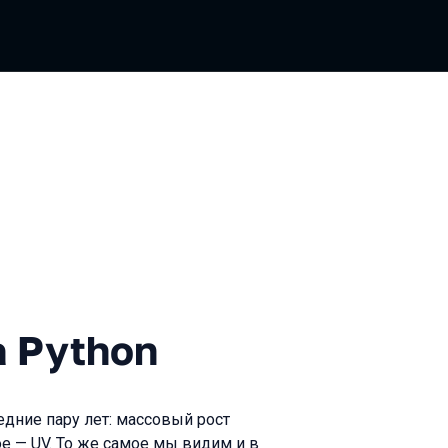
hon
 Python
едние пару лет: массовый рост
ное — UV. То же самое мы видим и в