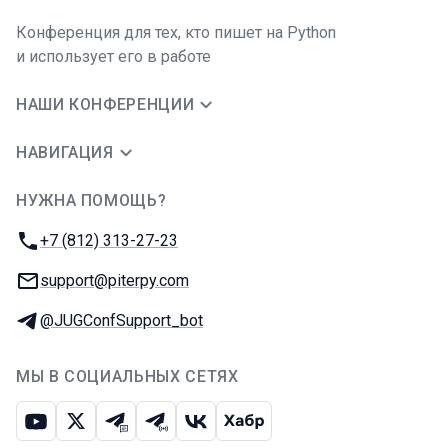
Конференция для тех, кто пишет на Python
и использует его в работе
НАШИ КОНФЕРЕНЦИИ
НАВИГАЦИЯ
НУЖНА ПОМОЩЬ?
JUG Ru Group
Телефон:
+7 (812) 313-27-23
E-mail:
support@piterpy.com
Телеграм:
@JUGConfSupport_bot
МЫ В СОЦИАЛЬНЫХ СЕТЯХ
Ютуб
Икс
Телеграм-чат
Телеграм-канал
ВКонтакте
Хабр