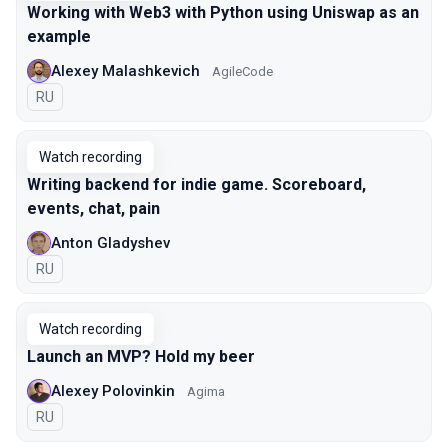
Working with Web3 with Python using Uniswap as an
example
Alexey Malashkevich
AgileCode
In Russian
RU
Watch recording
Writing backend for indie game. Scoreboard,
events, chat, pain
Anton Gladyshev
In Russian
RU
Watch recording
Launch an MVP? Hold my beer
Alexey Polovinkin
Agima
In Russian
RU