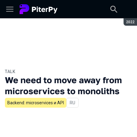
Seaso
2022
TALK
We need to move away from
microservices to monoliths
Backend: microservices и API
In Russian
RU