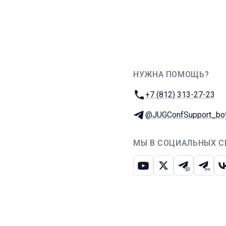
НУЖНА ПОМОЩЬ?
JUG Ru Group
Телефон:
+7 (812) 313-27-23
Телеграм:
@JUGConfSupport_bo
МЫ В СОЦИАЛЬНЫХ С
Ютуб
Икс
Телеграм-
Телег