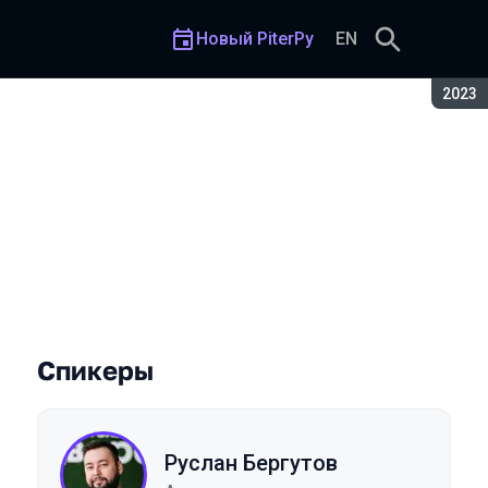
Новый PiterPy
EN
Сезон
2023
y
Спикеры
Руслан Бергутов