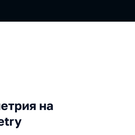
я на примере OpenTelemetr
етрия на
etry