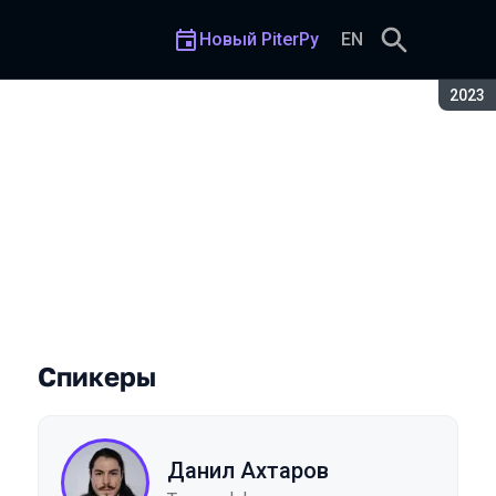
Новый PiterPy
EN
Сезон
2023
Спикеры
Данил Ахтаров