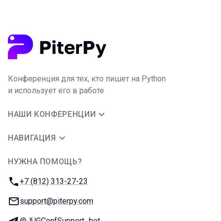
Конференция для тех, кто пишет на Python
и использует его в работе
НАШИ КОНФЕРЕНЦИИ
НАВИГАЦИЯ
НУЖНА ПОМОЩЬ?
JUG Ru Group
Телефон:
+7 (812) 313-27-23
E-mail:
support@piterpy.com
Телеграм:
@JUGConfSupport_bot