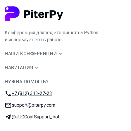
Конференция для тех, кто пишет на Python
и использует его в работе
НАШИ КОНФЕРЕНЦИИ
НАВИГАЦИЯ
НУЖНА ПОМОЩЬ?
JUG Ru Group
Телефон:
+7 (812) 313-27-23
E-mail:
support@piterpy.com
Телеграм:
@JUGConfSupport_bot