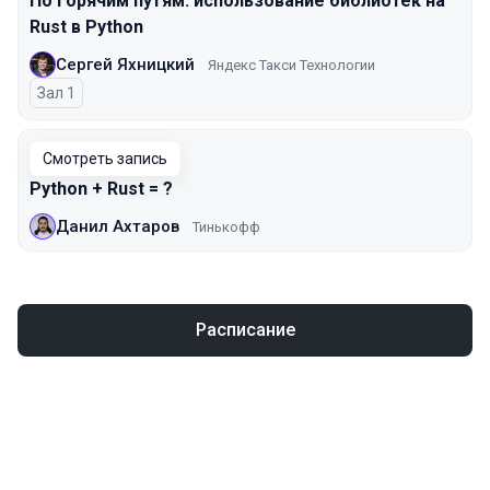
По горячим путям: использование библиотек на
Rust в Python
Сергей Яхницкий
Яндекс Такси Технологии
Зал 1
Смотреть запись
Python + Rust = ?
Данил Ахтаров
Тинькофф
Расписание