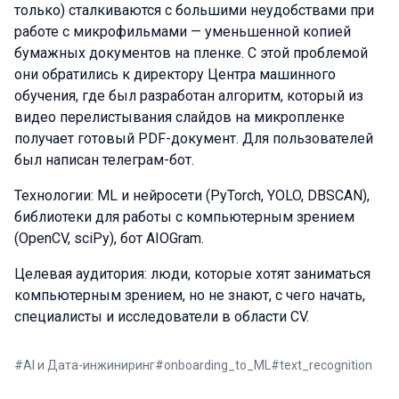
только) сталкиваются с большими неудобствами при
работе с микрофильмами — уменьшенной копией
бумажных документов на пленке. С этой проблемой
они обратились к директору Центра машинного
обучения, где был разработан алгоритм, который из
видео перелистывания слайдов на микропленке
получает готовый PDF-документ. Для пользователей
был написан телеграм-бот.
Технологии: ML и нейросети (PyTorch, YOLO, DBSCAN),
библиотеки для работы с компьютерным зрением
(OpenCV, sciPy), бот AIOGram.
Целевая аудитория: люди, которые хотят заниматься
компьютерным зрением, но не знают, с чего начать,
специалисты и исследователи в области CV.
#
AI и Дата-инжиниринг
#
onboarding_to_ML
#
text_recognition