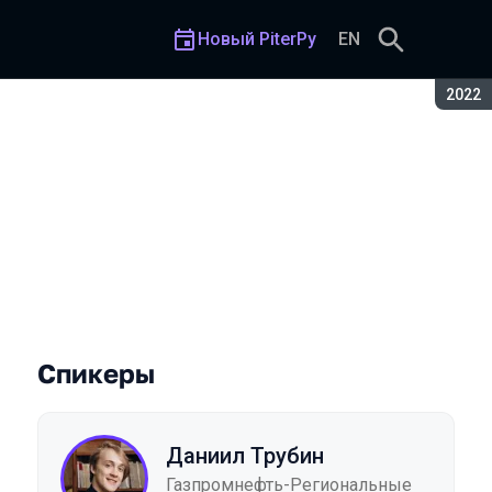
Новый PiterPy
EN
Сезон
2022
ем
Спикеры
Даниил Трубин
Газпромнефть-Региональные