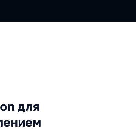
ля обучения с подкреплени
on для
лением