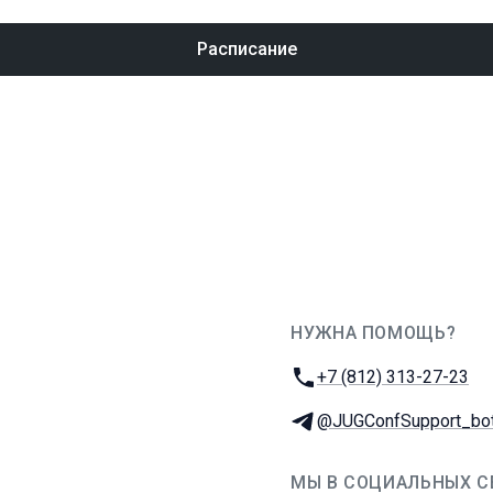
Расписание
НУЖНА ПОМОЩЬ?
JUG Ru Group
Телефон:
+7 (812) 313-27-23
Телеграм:
@JUGConfSupport_bo
МЫ В СОЦИАЛЬНЫХ С