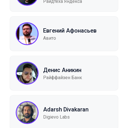
Райдтеха Яндекса
Евгений Афонасьев
Авито
Денис Аникин
Райффайзен Банк
Adarsh Divakaran
Digievo Labs