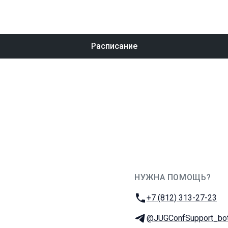
Расписание
НУЖНА ПОМОЩЬ?
JUG Ru Group
Телефон:
+7 (812) 313-27-23
Телеграм:
@JUGConfSupport_bo