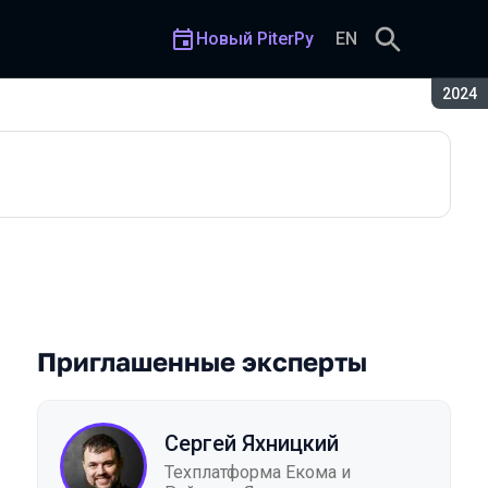
Новый PiterPy
EN
Сезон
2024
Приглашенные эксперты
Сергей Яхницкий
Техплатформа Екома и