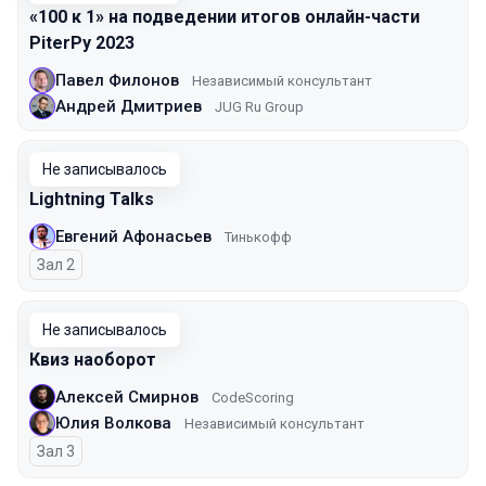
«100 к 1» на подведении итогов онлайн-части
PiterPy 2023
Павел Филонов
Независимый консультант
Андрей Дмитриев
JUG Ru Group
Не записывалось
Lightning Talks
Евгений Афонасьев
Тинькофф
Зал 2
Не записывалось
Квиз наоборот
Алексей Смирнов
CodeScoring
Юлия Волкова
Независимый консультант
Зал 3