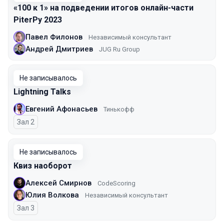
«100 к 1» на подведении итогов онлайн-части
PiterPy 2023
Павел Филонов
Независимый консультант
Андрей Дмитриев
JUG Ru Group
Не записывалось
Lightning Talks
Евгений Афонасьев
Тинькофф
Зал 2
Не записывалось
Квиз наоборот
Алексей Смирнов
CodeScoring
Юлия Волкова
Независимый консультант
Зал 3