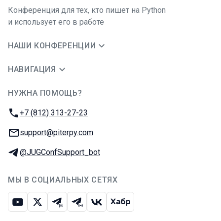
Конференция для тех, кто пишет на Python
и использует его в работе
НАШИ КОНФЕРЕНЦИИ
НАВИГАЦИЯ
НУЖНА ПОМОЩЬ?
JUG Ru Group
Телефон:
+7 (812) 313-27-23
E-mail:
support@piterpy.com
Телеграм:
@JUGConfSupport_bot
МЫ В СОЦИАЛЬНЫХ СЕТЯХ
Ютуб
Икс
Телеграм-чат
Телеграм-канал
ВКонтакте
Хабр