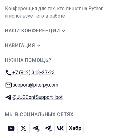
Конференция для тех, кто пишет на Python
и использует его в работе
НАШИ КОНФЕРЕНЦИИ
НАВИГАЦИЯ
НУЖНА ПОМОЩЬ?
JUG Ru Group
Телефон:
+7 (812) 313-27-23
E-mail:
support@piterpy.com
Телеграм:
@JUGConfSupport_bot
МЫ В СОЦИАЛЬНЫХ СЕТЯХ
Ютуб
Икс
Телеграм-чат
Телеграм-канал
ВКонтакте
Хабр