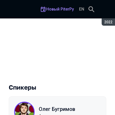
Новый PiterPy
EN
Сезон
2022
га
Спикеры
Олег Бугримов