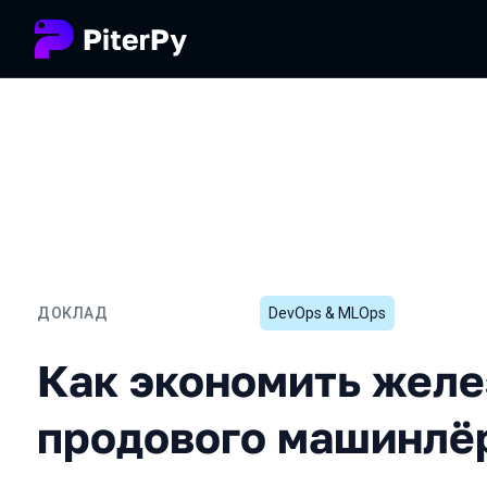
ДОКЛАД
DevOps & MLOps
Как экономить железо д
Как экономить желе
продового машинлё