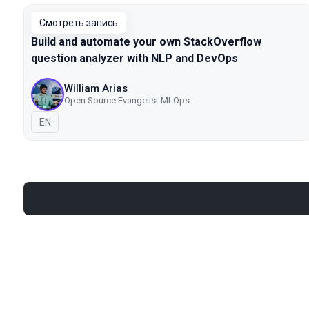
Смотреть запись
Build and automate your own StackOverflow
question analyzer with NLP and DevOps
William Arias
Open Source Evangelist MLOps
На английском языке
EN