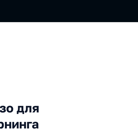
ля продового машинлёрнин
зо для
рнинга